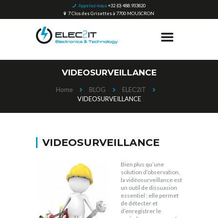
Appelez-nous
+32 (0) 488.933820
7 Clos des Grisettes à 7700 MOUSCRON
VIDEOSURVEILLANCE
Home
BLOG
ELEC2IT
VIDEOSURVEILLANCE
VIDEOSURVEILLANCE
Bien plus qu’une
solution d’observation,
la vidéosurveillance est
un outil de dissuasion
essentiel : elle permet
de détecter et
d’enregistrer le