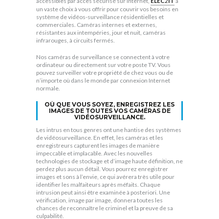
accessibles par accès sécurisé sur Internet,
ELEC
2
IT
a
un vaste choix à vous offrir pour couvrir vos besoins en
système de vidéos-surveillance résidentielles et
commerciales. Caméras internes et externes,
résistantes aux intempéries, jour et nuit, caméras
infrarouges, à circuits fermés.
Nos caméras de surveillance se connectent à votre
ordinateur ou directement sur votre poste TV. Vous
pouvez surveiller votre propriété de chez vous ou de
n’importe où dans le monde par connexion Internet
normale.
OÙ QUE VOUS SOYEZ, ENREGISTREZ LES
IMAGES DE TOUTES VOS CAMÉRAS DE
VIDÉOSURVEILLANCE.
Les intrus en tous genres ont une hantise des systèmes
de vidéosurveillance. En effet, les caméras et les
enregistreurs capturent les images de manière
impeccable et implacable. Avec les nouvelles
technologies de stockage et d’image haute définition, ne
perdez plus aucun détail. Vous pourrez enregistrer
images et sons à l’envie, ce qui avérera très utile pour
identifier les malfaiteurs après méfaits. Chaque
intrusion peut ainsi être examinée à posteriori. Une
vérification, image par image, donnera toutes les
chances de reconnaître le criminel et la preuve de sa
culpabilité.