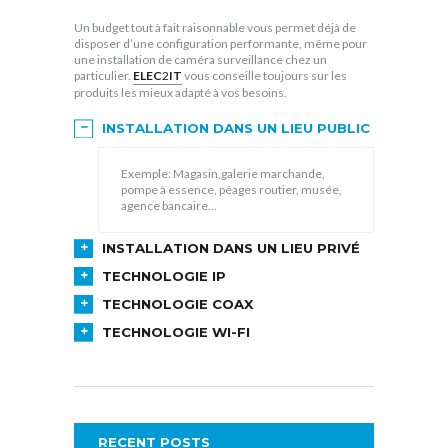
Un budget tout à fait raisonnable vous permet déjà de
disposer d’une configuration performante, même pour
une installation de caméra surveillance chez un
particulier.
ELEC
2
IT
vous conseille toujours sur les
produits les mieux adapté à vos besoins.
INSTALLATION DANS UN LIEU PUBLIC
Exemple: Magasin,galerie marchande,
pompe à essence, péages routier, musée,
agence bancaire…
INSTALLATION DANS UN LIEU PRIVÉ
TECHNOLOGIE IP
TECHNOLOGIE COAX
TECHNOLOGIE WI-FI
RECENT POSTS